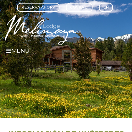
RESERVA AHORA
COVID-19
EN
MENÚ