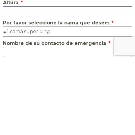
Altura
Por favor seleccione la cama que desee:
Nombre de su contacto de emergencia
Número de su contacto de emergencia
¿Cómo se enteró de nosotros?
Información adicional
Los campos marcados con * son obligatorios.
Ante cualquier duda, manténgase en contacto con