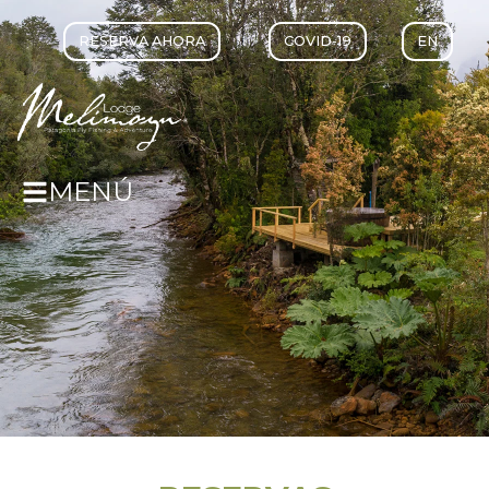
RESERVA AHORA
COVID-19
EN
MENÚ