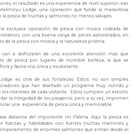
res, el resultado es una experiencia de nivel superior, eso
Melimoyu Lodge, una operación que funde la maravillosa
on la pesca de truchas y salmones no menos salvajes.
a exclusiva operación de pesca con mosca rodeada de
ristalinos, con una buena carga de peces asilvestrados, en
 de la pesca con mosca y la naturaleza prístina.
an a disfrutarán de una excelente atención más que
es de pesca por lugares de increíble belleza, la que se
ora y fauna rica, única y exuberante.
odge es otra de sus fortalezas. Estos no son simples
loradores que han diseñado un programa muy nutrido y
 los intereses de cada visitante. Estos cumplen un estricto
dar la integridad de los pasajeros, pero a su vez, imprimen
enciar una experiencia de pesca única y memorable.
sa distancia del imponente río Palena. Aquí la pesca es
 fuerzas y habilidades con fuertes truchas marrones y
el temperamento de enormes salmones que entran desde el