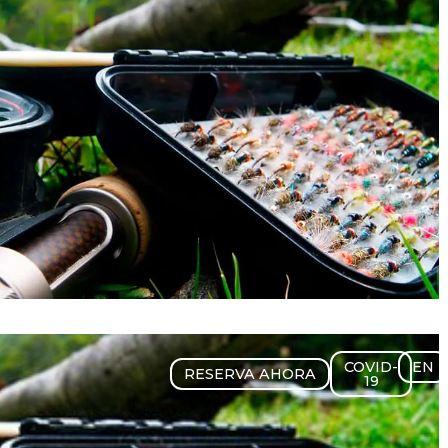
COVID-
EN
RESERVA AHORA
19