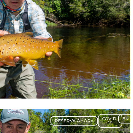
COVID-
EN
RESERVA AHORA
19