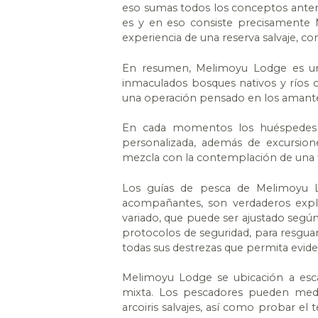
eso sumas todos los conceptos anterio
es y en eso consiste precisamente 
experiencia de una reserva salvaje, c
En resumen, Melimoyu Lodge es un
inmaculados bosques nativos y ríos c
una operación pensado en los amantes
En cada momentos los huéspedes v
personalizada, además de excursion
mezcla con la contemplación de una fl
Los guías de pesca de Melimoyu L
acompañantes, son verdaderos exp
variado, que puede ser ajustado según
protocolos de seguridad, para resguar
todas sus destrezas que permita evid
Melimoyu Lodge se ubicación a esca
mixta. Los pescadores pueden medir
arcoiris salvajes, así como probar 