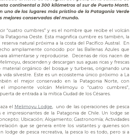
costa continental a 300 kilómetros al sur de Puerto Montt.
n uno de los lugares más prístino de la Patagonia Verde
 las mejores conservadas del mundo.
cir “cuatro cumbres” y es el nombre que recibe el volcán
 la Patagonia Oeste. Esta magnifica cumbre es también, la
reserva natural próxima a la costa del Pacífico Austral. En
echo ampliamente conocido por las Ballenas Azules que
s para alimentarse y reproducirse. Decenas de ríos nacen de
Melimoyu, descienden y descargan sus aguas ricas y frescas
o material orgánico del bosque y turberas, originando una
va vida silvestre. Este es un ecosistema único próximo a La
mbién el mejor conservado en la Patagonia Norte, con
r el imponente volcán Melimoyu o “cuatro cumbres”,
erta de entrada a la mítica Ciudad de los Césares.
laza el
Melimoyu Lodge
, uno de las operaciones de pesca
 e impresionantes de la Patagonia de Chile. Un lodge se
oncepto; Ubicación; Alojamiento; Gastronomía; Actividades
 relación que se genera entre los visitantes y quienes son
n lodge de pesca recreativa, la pesca lo es todo, pero si a