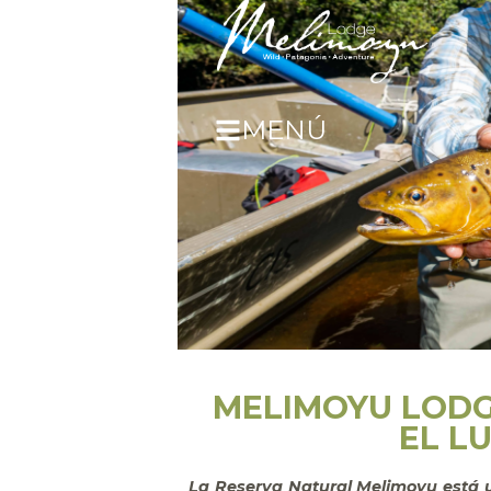
MENÚ
MELIMOYU LODG
EL L
La Reserva Natural Melimoyu está u